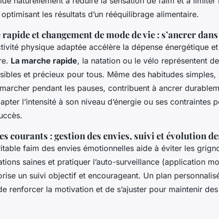
aide naturellement à réduire la sensation de faim et à limiter 
 optimisant les résultats d’un rééquilibrage alimentaire.
rapide et changement de mode de vie : s’ancrer dans
ctivité physique adaptée accélère la dépense énergétique et
re.
La marche rapide
, la natation ou le vélo représentent 
ssibles et précieux pour tous. Même des habitudes simple
u marcher pendant les pauses, contribuent à ancrer durablem
ter l’intensité à son niveau d’énergie ou ses contraintes p
succès.
ges courants : gestion des envies, suivi et évolution d
ritable faim des envies émotionnelles aide à éviter les grign
ations saines et pratiquer l’auto-surveillance (application mo
orise un suivi objectif et encourageant. Un plan personnalisé
de renforcer la motivation et de s’ajuster pour maintenir des 