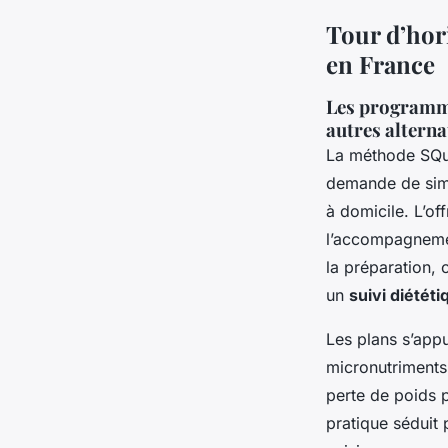
Tour d’hor
en France
Les programme
autres alterna
La méthode SQ
demande de simp
à domicile. L’of
l’accompagnement
la préparation, 
un
suivi diététi
Les plans s’appu
micronutriments,
perte de poids p
pratique séduit