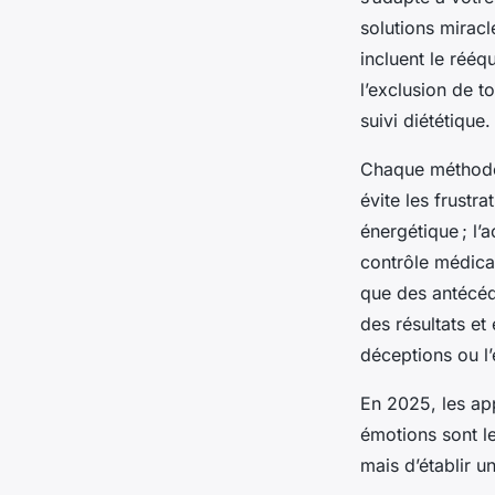
solutions mirac
incluent le rééq
l’exclusion de 
suivi diététique.
Chaque méthode p
évite les frustr
énergétique ; l
contrôle médical
que des antécéden
des résultats et
déceptions ou l’
En 2025, les appr
émotions sont l
mais d’établir un