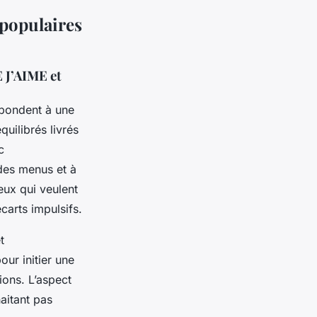
populaires
 J’AIME et
pondent à une
uilibrés livrés
c
 des menus et à
eux qui veulent
carts impulsifs.
t
ur initier une
ions. L’aspect
aitant pas