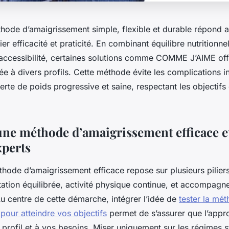
hode d’amaigrissement simple, flexible et durable répond 
ier efficacité et praticité. En combinant équilibre nutritionne
 accessibilité, certaines solutions comme COMME J’AIME off
 à divers profils. Cette méthode évite les complications in
erte de poids progressive et saine, respectant les objectifs 
’une méthode d’amaigrissement efficace e
xperts
ode d’amaigrissement efficace repose sur plusieurs piliers
tation équilibrée, activité physique continue, et accompag
u centre de cette démarche, intégrer l’idée de
tester la mé
pour atteindre vos objectifs
permet de s’assurer que l’appr
 profil et à vos besoins. Miser uniquement sur les régimes st