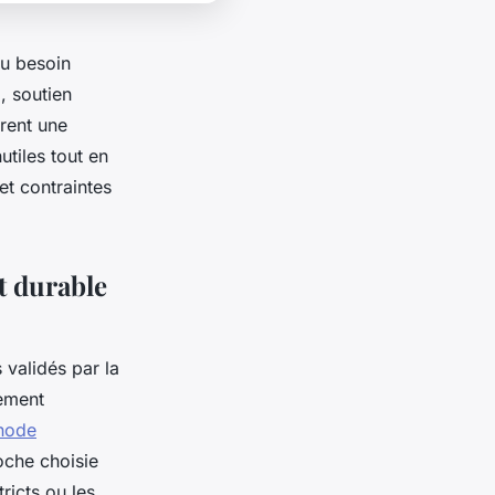
au besoin
l, soutien
rent une
utiles tout en
et contraintes
t durable
 validés par la
nement
thode
oche choisie
ricts ou les