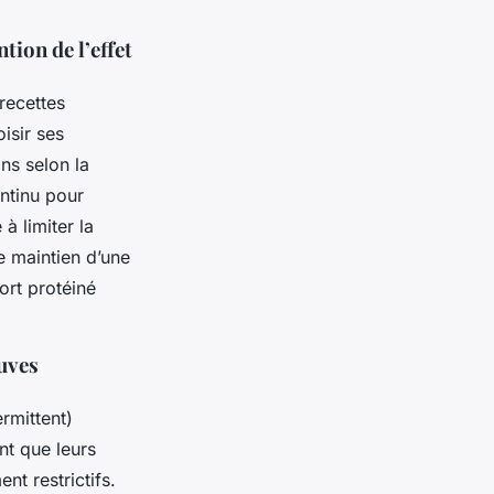
tion de l’effet
recettes
isir ses
ons selon la
ntinu pour
 à limiter la
le maintien d’une
ort protéiné
euves
rmittent)
nt que leurs
nt restrictifs.