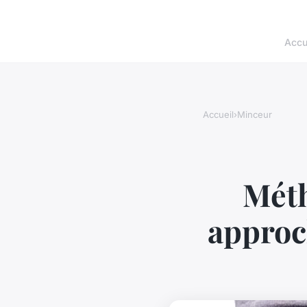
Accu
Accueil
›
Minceur
Méth
approch