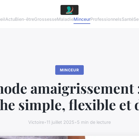
eil
Actu
Bien-être
Grossesse
Maladie
Minceur
Professionnels
Santé
Se
MINCEUR
ode amaigrissement 
e simple, flexible et
Victoire
•
11 juillet 2025
•
5 min de lecture