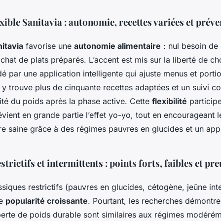
xible Sanitavia : autonomie, recettes variées et préven
itavia
favorise une
autonomie alimentaire
: nul besoin de 
hat de plats préparés. L’accent est mis sur la liberté de cho
dé par une application intelligente qui ajuste menus et porti
y trouve plus de cinquante recettes adaptées et un suivi co
ilité du poids après la phase active. Cette
flexibilité
participe
révient en grande partie l’effet yo-yo, tout en encourageant 
e saine grâce à des régimes pauvres en glucides et un app
trictifs et intermittents : points forts, faibles et pr
siques restrictifs (pauvres en glucides, cétogène, jeûne inte
ne
popularité croissante
. Pourtant, les recherches démontre
 perte de poids durable sont similaires aux régimes modéréme