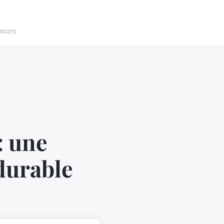
niors
: une
 durable