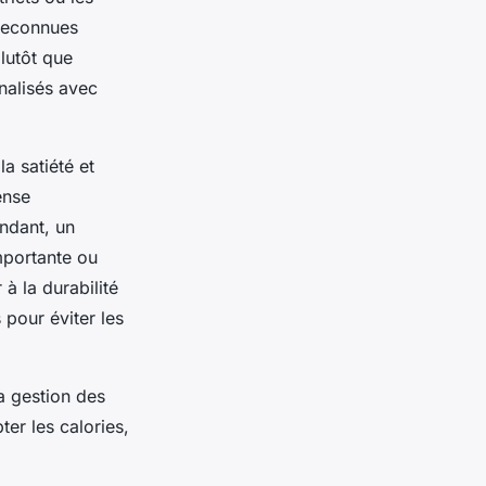
 reconnues
plutôt que
nalisés avec
a satiété et
ense
ndant, un
mportante ou
 à la durabilité
 pour éviter les
la gestion des
er les calories,