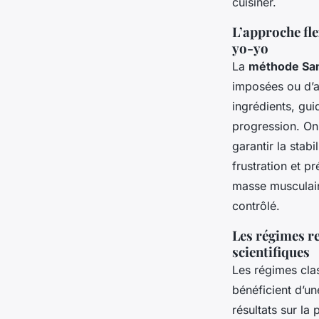
cuisiner.
L’approche fle
yo-yo
La
méthode San
imposées ou d’ac
ingrédients, gui
progression. On 
garantir la stab
frustration et p
masse musculair
contrôlé.
Les régimes res
scientifiques
Les régimes clas
bénéficient d’u
résultats sur la