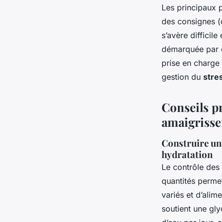
Les principaux p
des consignes (
s’avère difficil
démarquée par d
prise en charge 
gestion du
stre
Conseils p
amaigrisse
Construire un 
hydratation
Le contrôle des
quantités permet
variés et d’alim
soutient une glyc