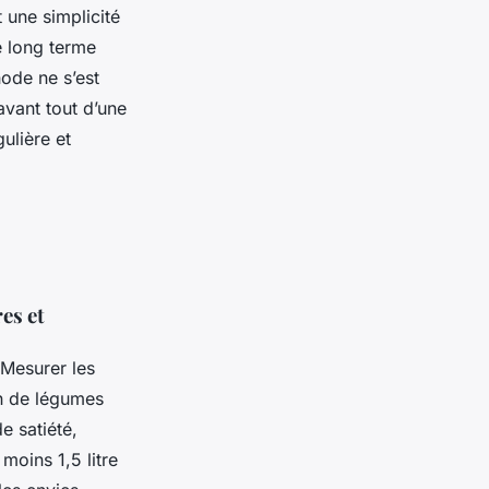
t une simplicité
e long terme
hode ne s’est
vant tout d’une
ulière et
es et
 Mesurer les
on de légumes
e satiété,
 moins 1,5 litre