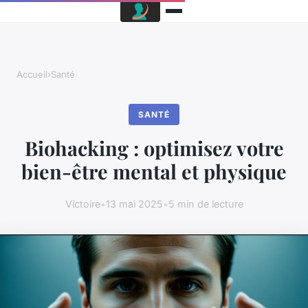
Accueil
›
Santé
SANTÉ
Biohacking : optimisez votre
bien-être mental et physique
Victoire
•
13 mai 2025
•
5 min de lecture