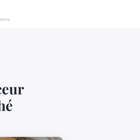
niors
ceur
hé