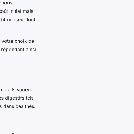
otions
ût initial mais
tif minceur tout
e votre choix de
 répondant ainsi
n qu’ils varient
s digestifs tels
s dans ces thés.
.