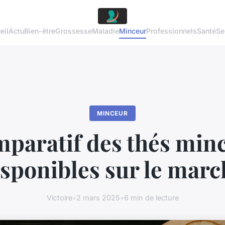
eil
Actu
Bien-être
Grossesse
Maladie
Minceur
Professionnels
Santé
Se
MINCEUR
paratif des thés min
isponibles sur le marc
Victoire
•
2 mars 2025
•
6 min de lecture