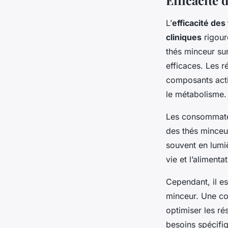
Efficacité 
L’
efficacité de
cliniques
rigour
thés minceur sur
efficaces. Les 
composants acti
le métabolisme.
Les consommateu
des thés minceu
souvent en lum
vie et l’alimentat
Cependant, il es
minceur. Une co
optimiser les ré
besoins spécifiq