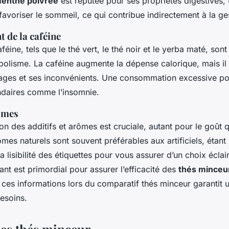
enthe poivrée
est réputée pour ses propriétés digestives, 
avoriser le sommeil, ce qui contribue indirectement à la ge
 de la caféine
féine, tels que le thé vert, le thé noir et le yerba maté, son
bolisme. La caféine augmente la dépense calorique, mais il 
ages et ses inconvénients. Une consommation excessive pou
ndaires comme l’insomnie.
rômes
 des additifs et arômes est cruciale, autant pour le goût 
ômes naturels sont souvent préférables aux artificiels, étant 
la lisibilité des étiquettes pour vous assurer d’un choix écla
t est primordial pour assurer l’efficacité des
thés minceu
er ces informations lors du comparatif thés minceur garantit 
esoins.