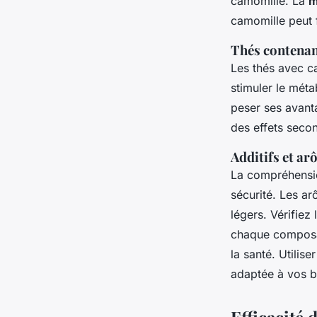
camomille. La
m
camomille peut f
Thés contenant
Les thés avec ca
stimuler le méta
peser ses avant
des effets seco
Additifs et a
La compréhension
sécurité. Les ar
légers. Vérifiez 
chaque composan
la santé. Utilis
adaptée à vos b