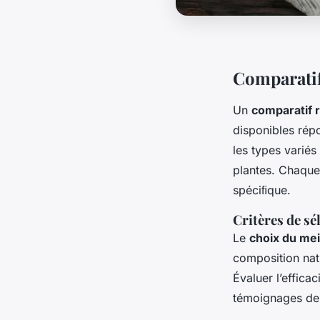
Comparatif
Un
comparatif 
disponibles répo
les types variés
plantes. Chaque
spéciﬁque.
Critères de sé
Le
choix du mei
composition natu
Évaluer l’effica
témoignages de 