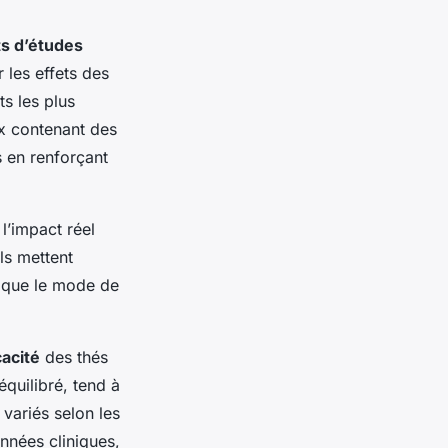
ts d’études
 les effets des
ts les plus
ux contenant des
 en renforçant
l’impact réel
ls mettent
ls que le mode de
cacité
des thés
quilibré, tend à
 variés selon les
onnées cliniques,