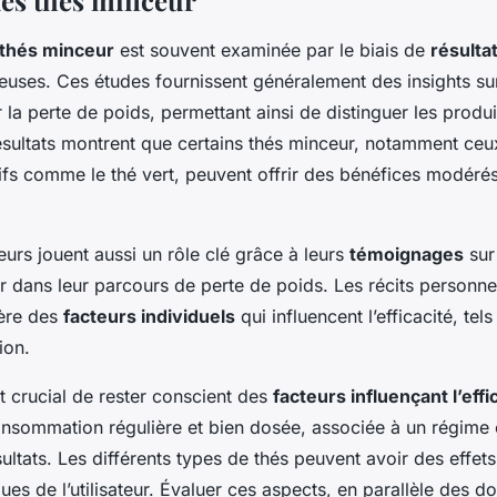
des thés minceur
s thés minceur
est souvent examinée par le biais de
résulta
euses. Ces études fournissent généralement des insights sur
 la perte de poids, permettant ainsi de distinguer les produi
résultats montrent que certains thés minceur, notamment ce
fs comme le thé vert, peuvent offrir des bénéfices modérés
rs jouent aussi un rôle clé grâce à leurs
témoignages
sur 
r dans leur parcours de perte de poids. Les récits personne
ière des
facteurs individuels
qui influencent l’efficacité, te
ion.
t crucial de rester conscient des
facteurs influençant l’effi
nsommation régulière et bien dosée, associée à un régime é
sultats. Les différents types de thés peuvent avoir des effets
ues de l’utilisateur. Évaluer ces aspects, en parallèle des d