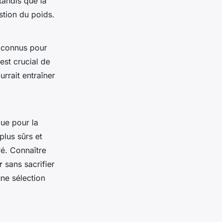
tandis que la
stion du poids.
t connus pour
est crucial de
rrait entraîner
que pour la
plus sûrs et
iré. Connaître
r
sans sacrifier
une sélection