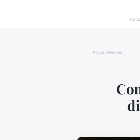
Accu
Accueil
›
Minceur
Com
d