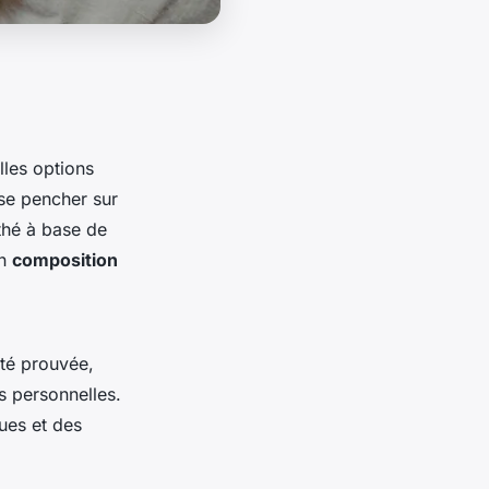
lles options
 se pencher sur
 thé à base de
on
composition
ité prouvée,
es personnelles.
ues et des