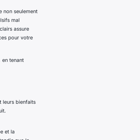
de non seulement
lsifs mal
clairs assure
ces pour votre
, en tenant
t leurs bienfaits
it.
e et la