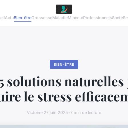
eil
Actu
Bien-être
Grossesse
Maladie
Minceur
Professionnels
Santé
Se
BIEN-ÊTRE
5 solutions naturelles
uire le stress efficace
Victoire
•
27 juin 2025
•
7 min de lecture