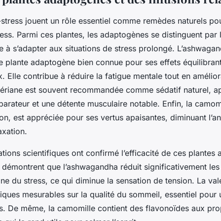
i-stress jouent un rôle essentiel comme remèdes naturels 
ress. Parmi ces plantes, les adaptogènes se distinguent par 
e à s’adapter aux situations de stress prolongé. L’ashwaga
e plante adaptogène bien connue pour ses effets équilibrant
 Elle contribue à réduire la fatigue mentale tout en amélior
alériane est souvent recommandée comme sédatif naturel, a
parateur et une détente musculaire notable. Enfin, la camom
sion, est appréciée pour ses vertus apaisantes, diminuant l’an
axation.
ations scientifiques ont confirmé l’efficacité de ces plantes 
s démontrent que l’ashwagandha réduit significativement les
one du stress, ce qui diminue la sensation de tension. La va
fiques mesurables sur la qualité du sommeil, essentiel pour
ss. De même, la camomille contient des flavonoïdes aux pro