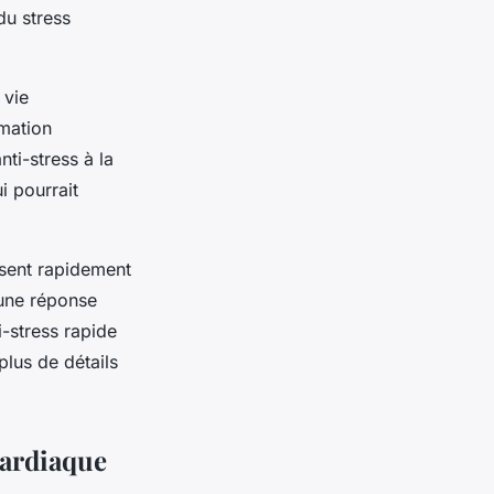
du stress
 vie
mation
ti-stress à la
i pourrait
issent rapidement
 une réponse
i-stress rapide
 plus de détails
cardiaque