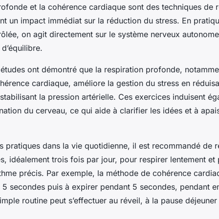
profonde et la cohérence cardiaque sont des techniques de r
nt un impact immédiat sur la réduction du stress. En pratiq
rôlée, on agit directement sur le système nerveux autonome
 d’équilibre.
tudes ont démontré que la respiration profonde, notamment
hérence cardiaque, améliore la gestion du stress en réduisa
stabilisant la pression artérielle. Ces exercices induisent é
ation du cerveau, ce qui aide à clarifier les idées et à apai
s pratiques dans la vie quotidienne, il est recommandé de r
, idéalement trois fois par jour, pour respirer lentement e
ythme précis. Par exemple, la méthode de cohérence cardia
t 5 secondes puis à expirer pendant 5 secondes, pendant e
imple routine peut s’effectuer au réveil, à la pause déjeune