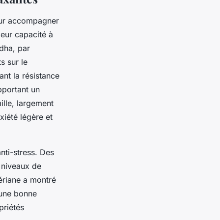
pour accompagner
leur capacité à
ndha, par
s sur le
ant la résistance
pportant un
ille, largement
xiété légère et
anti-stress. Des
 niveaux de
lériane a montré
 une bonne
priétés