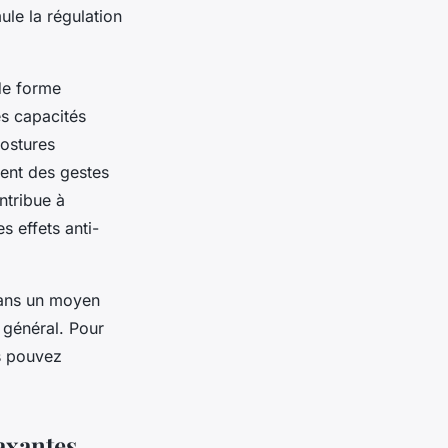
ule la régulation
 de forme
s capacités
postures
ient des gestes
ontribue à
s effets anti-
dans un moyen
e général. Pour
s pouvez
laxantes