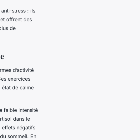
ti-stress : ils
et offrent des
plus de
re
rmes d’activité
Ces exercices
n état de calme
 faible intensité
tisol dans le
 effets négatifs
es du sommeil. En