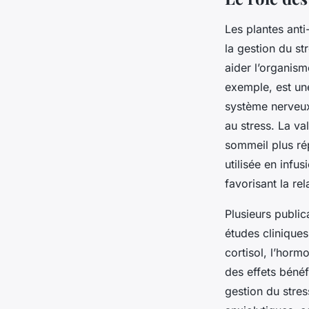
Les plantes ant
la gestion du st
aider l’organism
exemple, est un
système nerveux.
au stress. La v
sommeil plus ré
utilisée en infu
favorisant la rel
Plusieurs public
études clinique
cortisol, l’horm
des effets béné
gestion du stre