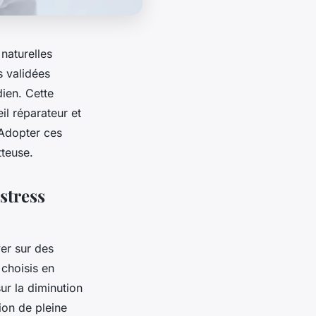
naturelles
s validées
dien. Cette
l réparateur et
 Adopter ces
tteuse.
stress
yer sur des
 choisis en
ur la diminution
ion de pleine