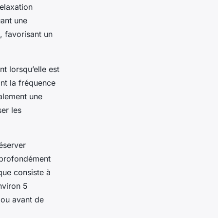
elaxation
uant une
, favorisant un
 lorsqu’elle est
nt la fréquence
galement une
ser les
éserver
t profondément
que consiste à
nviron 5
r ou avant de