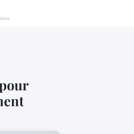
niors
 pour
ment