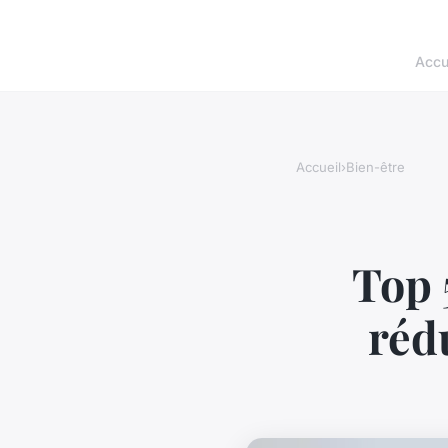
Accu
Accueil
›
Bien-être
Top 
réd