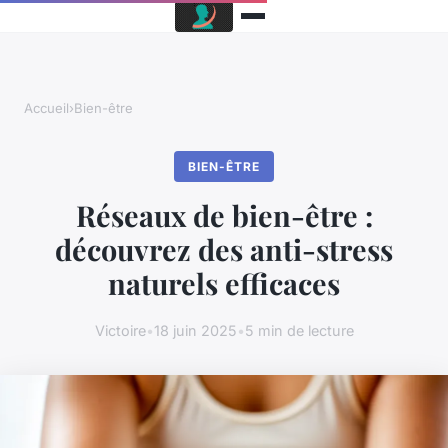
Accueil
›
Bien-être
BIEN-ÊTRE
Réseaux de bien-être :
découvrez des anti-stress
naturels efficaces
Victoire
•
18 juin 2025
•
5 min de lecture