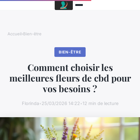
Accueil
›
Bien-être
BIEN-ÊTRE
Comment choisir les
meilleures fleurs de cbd pour
vos besoins ?
Florinda
•
25/03/2026 14:22
•
12 min de lecture