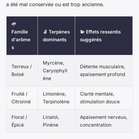
a été mal conservée ou est trop ancienne.
🌱
Famille
🔬 Terpènes
💫 Effets ressentis
d'arôme
dominants
suggérés
s
Myrcène,
Terreux /
Détente musculaire,
Caryophyll
Boisé
apaisement profond
ène
Fruité /
Limonène,
Clarté mentale,
Citronné
Terpinolène
stimulation douce
Floral /
Linalol,
Apaisement nerveux,
Épicé
Pinène
concentration