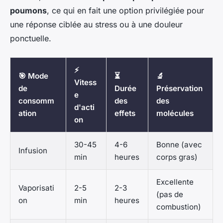
poumons
, ce qui en fait une option privilégiée pour
une réponse ciblée au stress ou à une douleur
ponctuelle.
⚡
🎯 Mode
⏳
🔬
Vitess
de
Durée
Préservation
e
consomm
des
des
d'acti
ation
effets
molécules
on
30-45
4-6
Bonne (avec
Infusion
min
heures
corps gras)
Excellente
Vaporisati
2-5
2-3
(pas de
on
min
heures
combustion)