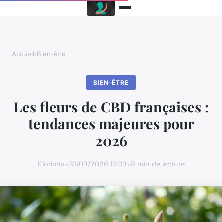
Accueil
›
Bien-être
BIEN-ÊTRE
Les fleurs de CBD françaises :
tendances majeures pour
2026
Florinda
•
31/03/2026 12:13
•
8 min de lecture