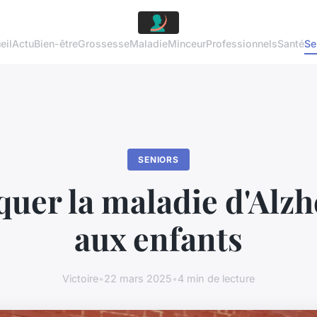
eil
Actu
Bien-être
Grossesse
Maladie
Minceur
Professionnels
Santé
Se
SENIORS
quer la maladie d'Alz
aux enfants
Victoire
•
22 mars 2025
•
4 min de lecture