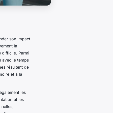
ender son impact
vement la
difficile. Parmi
n avec le temps
mes résultent de
moire et à la
 également les
tation et les
nnelles,