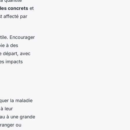
a quantité
es concrets
et
t affecté par
utile. Encourager
oie à des
e départ, avec
les impacts
quer la maladie
 à leur
eau à une grande
 ranger ou