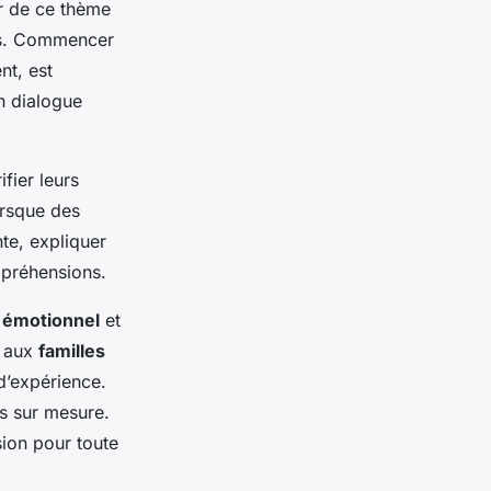
r de ce thème
sus. Commencer
nt, est
n dialogue
fier leurs
orsque des
te, expliquer
ppréhensions.
 émotionnel
et
s aux
familles
d’expérience.
ls sur mesure.
sion pour toute