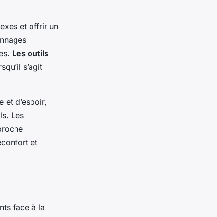
xes et offrir un
sonnages
nes.
Les outils
squ’il s’agit
e et d’espoir,
ls. Les
proche
éconfort et
ts face à la