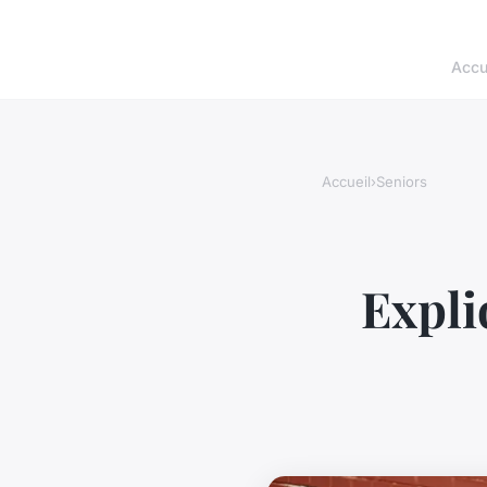
Accu
Accueil
›
Seniors
Expli