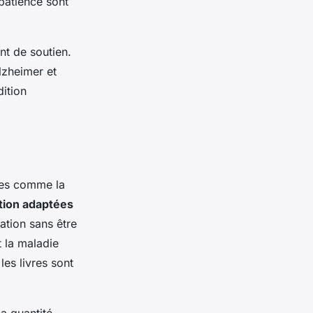
patience sont
nt de soutien.
Alzheimer et
ition
xes comme la
tion adaptées
ation sans être
 la maladie
es livres sont