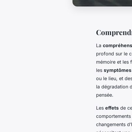
Comprendre
La
compréhensi
profond sur le 
mémoire et les f
les
symptômes
ou le lieu, et d
la dégradation d
pensée.
Les
effets
de ce
comportements é
changements d’h