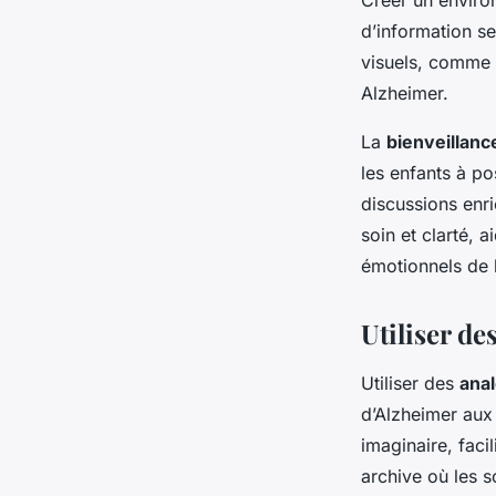
Créer un enviro
d’information se
visuels, comme 
Alzheimer.
La
bienveillanc
les enfants à po
discussions enri
soin et clarté, 
émotionnels de l
Utiliser de
Utiliser des
ana
d’Alzheimer aux 
imaginaire, facili
archive où les 