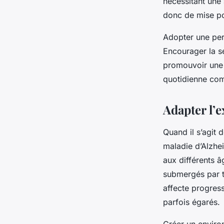
nécessitant une
donc de mise po
Adopter une per
Encourager la se
promouvoir un
quotidienne co
Adapter l’e
Quand il s’agit 
maladie d’Alzhei
aux différents â
submergés par t
affecte progres
parfois égarés.