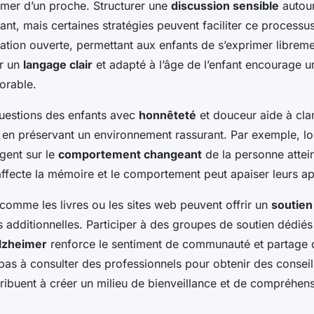
imer d’un proche. Structurer une
discussion sensible
autou
dant, mais certaines stratégies peuvent faciliter ce proces
ation ouverte, permettant aux enfants de s’exprimer libreme
er un
langage clair
et adapté à l’âge de l’enfant encourage u
orable.
uestions des enfants avec
honnêteté
et douceur aide à clari
t en préservant un environnement rassurant. Par exemple, l
ogent sur le
comportement changeant
de la personne attein
affecte la mémoire et le comportement peut apaiser leurs a
comme les livres ou les sites web peuvent offrir un
soutien
s additionnelles. Participer à des groupes de soutien dédié
lzheimer
renforce le sentiment de communauté et partage 
 pas à consulter des professionnels pour obtenir des consei
ribuent à créer un milieu de bienveillance et de compréhen